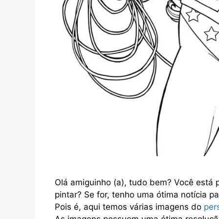
Olá amiguinho (a), tudo bem? Você está
pintar? Se for, tenho uma ótima notícia p
Pois é, aqui temos várias imagens do
per
As imagens possuem uma ótima resoluçã