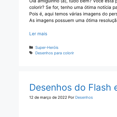
Olá amiguinho (a), tudo bem? Você está 
colorir? Se for, tenho uma ótima notícia 
Pois é, aqui temos várias imagens do p
As imagens possuem uma ótima resoluçã
Ler mais
Categorias
Super-Heróis
Tags
Desenhos para colorir
Desenhos do Flash e
12 de março de 2022
Por
Desenhos