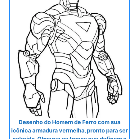
Desenho do Homem de Ferro com sua
icônica armadura vermelha, pronto para ser
colorido. Observe os traços que definem o