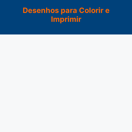
Pular
Desenhos para Colorir e
para
Imprimir
o
conteúdo