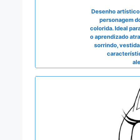
Desenho artístic
personagem do 
colorida. Ideal par
o aprendizado atra
sorrindo, vestid
característ
al