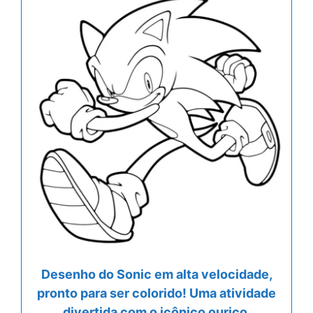
Desenho do Sonic em alta velocidade,
pronto para ser colorido! Uma atividade
divertida com o icônico ouriço.