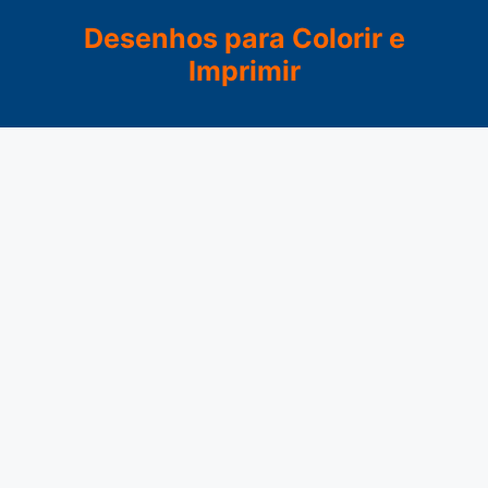
Pular
Desenhos para Colorir e
para
Imprimir
o
conteúdo