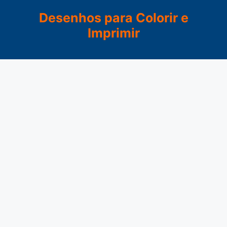
Pular
Desenhos para Colorir e
para
Imprimir
o
conteúdo