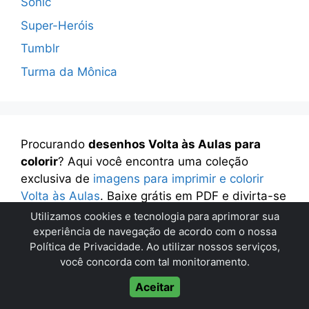
Sonic
Super-Heróis
Tumblr
Turma da Mônica
Procurando
desenhos Volta às Aulas para
colorir
? Aqui você encontra uma coleção
exclusiva de
imagens para imprimir e colorir
Volta às Aulas
. Baixe grátis em PDF e divirta-se
colorindo!
Utilizamos cookies e tecnologia para aprimorar sua
experiência de navegação de acordo com o nossa
Política de Privacidade
. Ao utilizar nossos serviços,
você concorda com tal monitoramento.
© 2026 Desenhos para Colorir e Imprimir
• Built with
Aceitar
GeneratePress