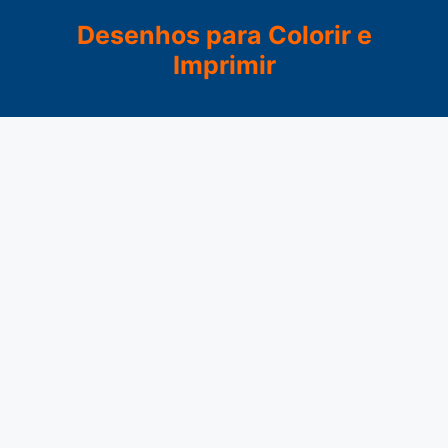
Pular
Desenhos para Colorir e
para
Imprimir
o
conteúdo