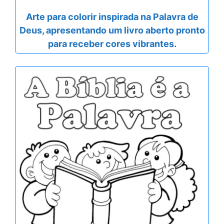
Arte para colorir inspirada na Palavra de
Deus, apresentando um livro aberto pronto
para receber cores vibrantes.